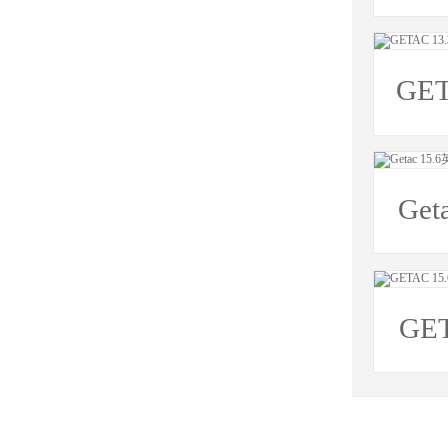
GETAC 1
Ge
GE