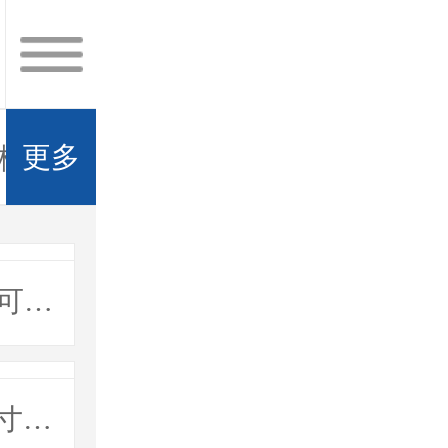
更多
板电脑
国产三防笔记本
防爆笔