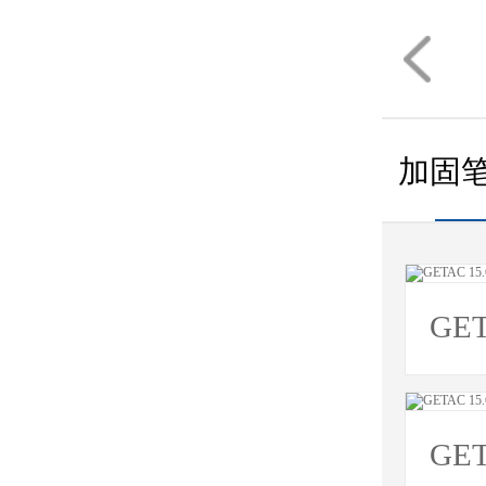
加固
GE
GE