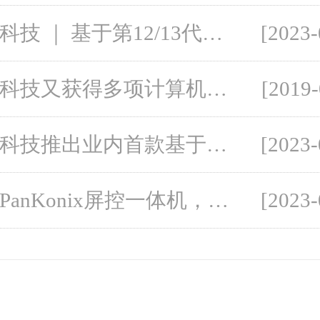
凌华科技 ｜ 基于第12/13代英特尔® 酷睿™处理器的ATX主板IMB-M47H
[2023-
华颉科技又获得多项计算机软件著作权登记证书
[2019-
凌华科技推出业内首款基于NVIDIA RTX A500显示卡的便携式GPU
[2023-
凌华PanKonix屏控一体机，满足运动控制、数据采集及可视化需求
[2023-