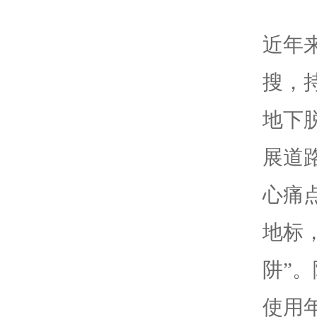
近年
搜，
地下
展道
心痛
地标
阱”
使用