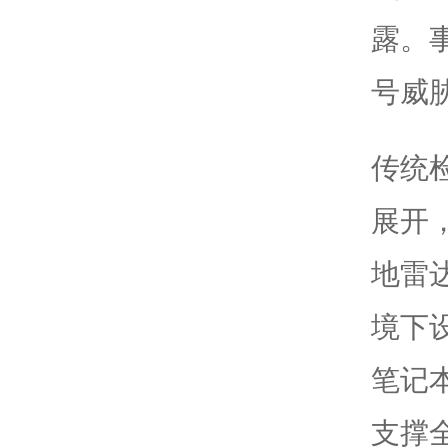
露。
号威
传统
展开
地雷
境下
笔记
支撑