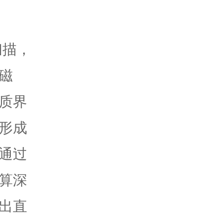
扫描，
磁
质界
形成
通过
算深
出直