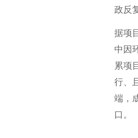
政反
据项
中因
累项
行、
端，
口。