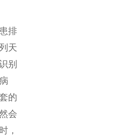
患排
列天
识别
病
套的
然会
时，