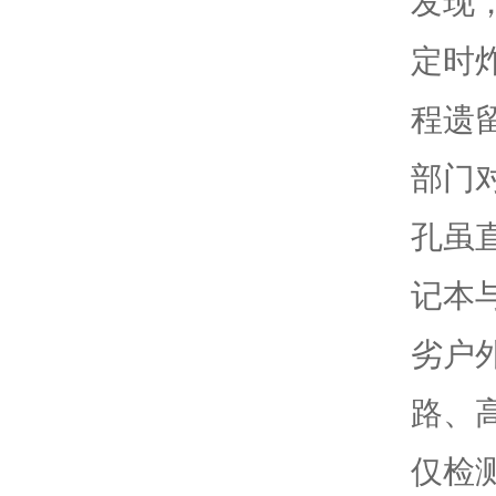
发现
定时
程遗
部门
孔虽
记本
劣户
路、
仅检