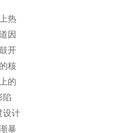
上热
道因
鼓开
的核
上的
形陷
过设计
渐暴