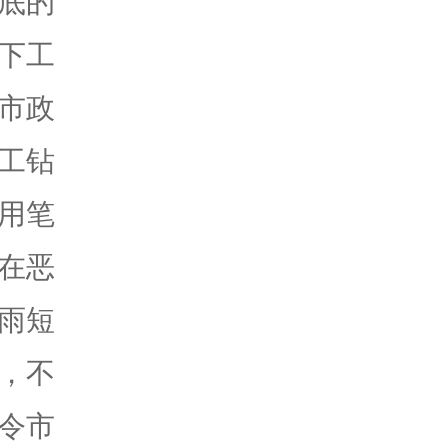
底的
下工
市政
工钻
用笔
在恶
雨短
，不
令市