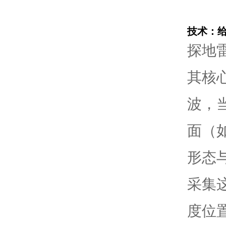
技术：给
探地
其核
波，
面（
形态
采集
度位