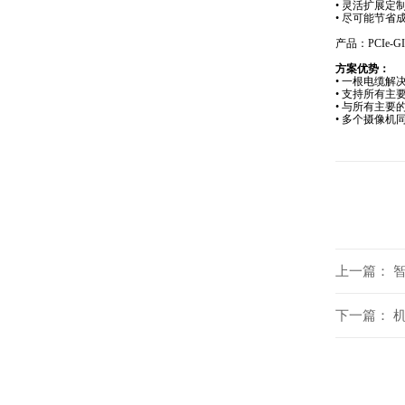
• 灵活扩展定
• 尽可能节省
产品：PCIe-GI
方案优势：
• 一根电缆解
• 支持所有主
• 与所有主
• 多个摄像机
上一篇：
下一篇：