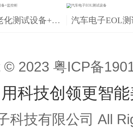
老化测试设备+监
汽车电子EOL
控柜
t © 2023
粤ICP备1901
· 用科技创领更智
有限公司 All Right 