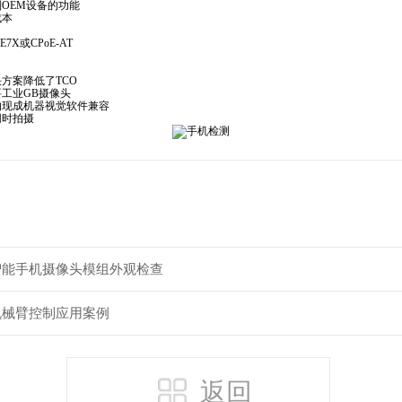
制OEM设备的功能
成本
E7X或CPoE-AT
决方案降低了TCO
要工业GB摄像头
要的现成机器视觉软件兼容
同时拍摄
智能手机摄像头模组外观检查
机械臂控制应用案例
返回