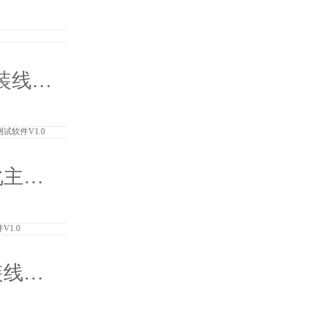
装备控
0
组装线控
0
化主机
设备测
0
装线分
统软件