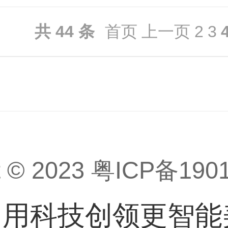
机软件V1.0
V1.0
共 44 条
首页
上一页
2
3
t © 2023
粤ICP备1901
· 用科技创领更智